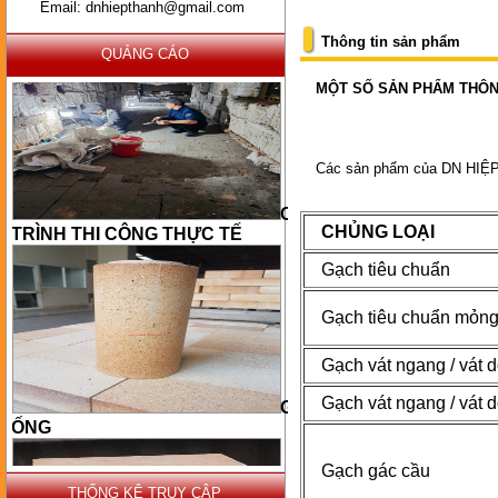
Email: dnhiepthanh@gmail.com
Thông tin sản phẩm
QUẢNG CÁO
MỘT SỐ SẢN PHẨM THÔ
Các sản phẩm của DN HIỆP
CÔNG
TRÌNH THI CÔNG THỰC TẾ
CHỦNG LOẠI
Gạch tiêu chuẩn
Gạch tiêu chuẩn mỏn
Gạch vát ngang / vát 
GẠCH
Gạch vát ngang / vát 
ỐNG
Gạch gác cầu
THỐNG KÊ TRUY CẬP