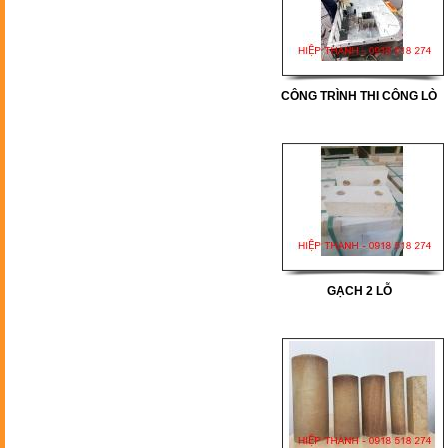
CÔNG TRÌNH THI CÔNG LÒ
GẠCH
ỐNG
GẠCH 2 LỖ
THANH
CHỊU NHIỆT 16 LỖ