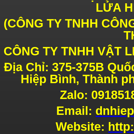
LỬA H
(
CÔNG TY TNHH CÔNG
T
Gạch
Chịu Lửa Cho Lò Pizza
CÔNG TY TNHH VẬT L
Địa Chỉ: 375-
375B
Quốc
Hiệp Bình,
Thành p
KEO
Zalo: 091851
DÁN CHỊU NHIỆT CAO CẤP P48R
Email:
dnhie
Website:
http