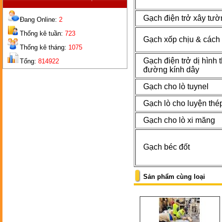
Gạch điện trở xây tư
Đang Online:
2
Thống kê tuần:
723
GẠCH
Gạch xốp chịu & cách 
BÉC
Thống kê tháng:
1075
Gạch điện trở dị hình 
Tổng:
814922
đường kính dây
Gạch cho lò tuynel
Gạch lò cho luyện thé
Gạch cho lò xi măng
GẠCH
2 LỖ
Gạch béc đốt
Sản phẩm cùng loại
GẠCH
TIÊU CHUẨN CAO NHÔM