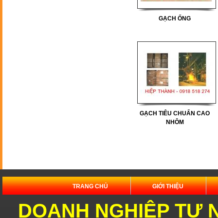
GẠCH ỐNG
Lò
Pizza
Lò
GẠCH TIÊU CHUẨN CAO
Pizza
NHÔM
TRANG CHỦ
GIỚI THIỆU
Ứng
dụng gạch chịu lửa xây lò Pizza
DOANH NGHIỆP TƯ 