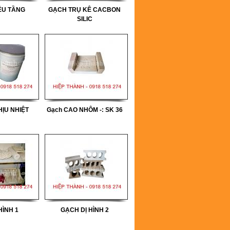
ỀU TẦNG
GẠCH TRỤ KÊ CACBON
SILIC
ỊU NHIỆT
Gạch CAO NHÔM -: SK 36
HÌNH 1
GẠCH DỊ HÌNH 2