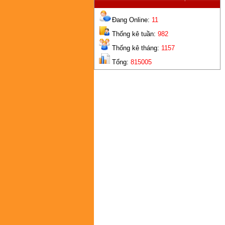
G
BÉC
Đang Online:
11
Thống kê tuần:
982
Thống kê tháng:
1157
Tổng:
815005
G
2 LỖ
G
TIÊU CHUẨN CAO NHÔM