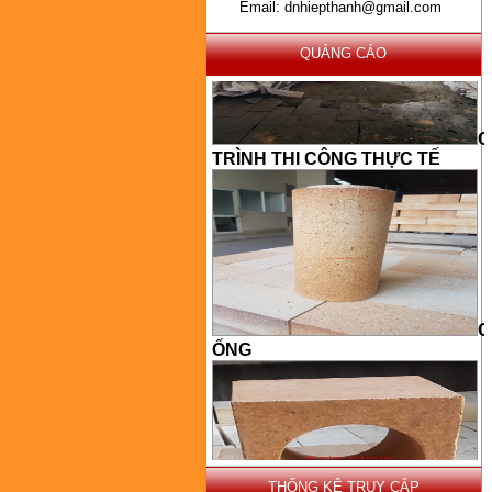
Email: dnhiepthanh@gmail.com
QUẢNG CÁO
C
TRÌNH THI CÔNG THỰC TẾ
G
ỐNG
THỐNG KÊ TRUY CẬP