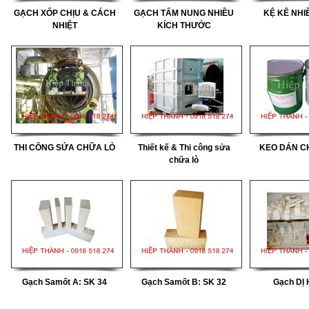
ẠCH
GẠCH XỐP CHỊU & CÁCH
GẠCH TẤM NUNG NHIỀU
KỆ KÊ NHI
NHIỆT
KÍCH THƯỚC
ẠCH
THI CÔNG SỬA CHỮA LÒ
Thiết kế & Thi công sửa
KEO DÁN CH
chữa lò
ẠCH
Gạch Samốt A: SK 34
Gạch Samốt B: SK 32
Gạch DỊ 