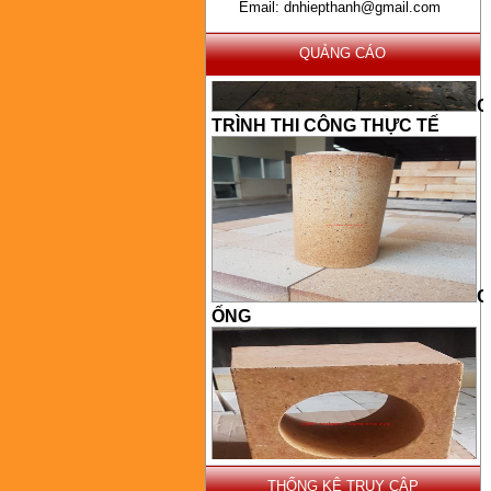
Email: dnhiepthanh@gmail.com
QUẢNG CÁO
C
TRÌNH THI CÔNG THỰC TẾ
G
ỐNG
G
BÉC
THỐNG KÊ TRUY CẬP