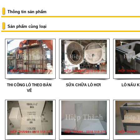
Thông tin sản phẩm
ÔNG
Sản phẩm cùng loại
ẠCH
THI CÔNG LÒ THEO BẢN
SỮA CHỮA LÒ HƠI
LÒ NẤU K
VẼ
ẠCH