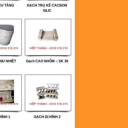
ỀU TẦNG
GẠCH TRỤ KÊ CACBON
SILIC
ỊU NHIỆT
Gạch CAO NHÔM -: SK 36
HÌNH 1
GẠCH DỊ HÌNH 2