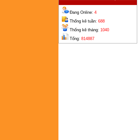
Đang Online:
4
Thống kê tuần:
688
Thống kê tháng:
1040
Tổng:
814887
G
2 LỖ
G
TIÊU CHUẨN CAO NHÔM