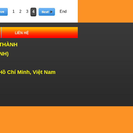
1
2
3
End
4
LIÊN HỆ
 THÀNH
NH)
Hồ Chí Minh, Việt Nam