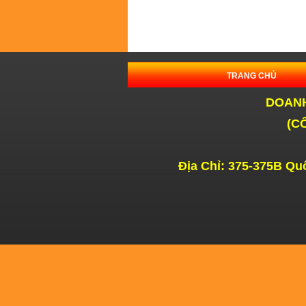
G
ỐNG
TRANG CHỦ
DOANH
(
CÔ
T
Địa Chỉ: 375-
375B
Quố
CHỊU NHIỆT 16 LỖ
L
Pizza