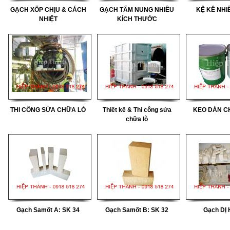
GẠCH XỐP CHỊU & CÁCH
GẠCH TẤM NUNG NHIỀU
KỆ KÊ NHI
NHIỆT
KÍCH THƯỚC
ẠCH
THI CÔNG SỬA CHỮA LÒ
Thiết kế & Thi công sửa
KEO DÁN CH
chữa lò
ẠCH
Gạch Samốt A: SK 34
Gạch Samốt B: SK 32
Gạch DỊ 