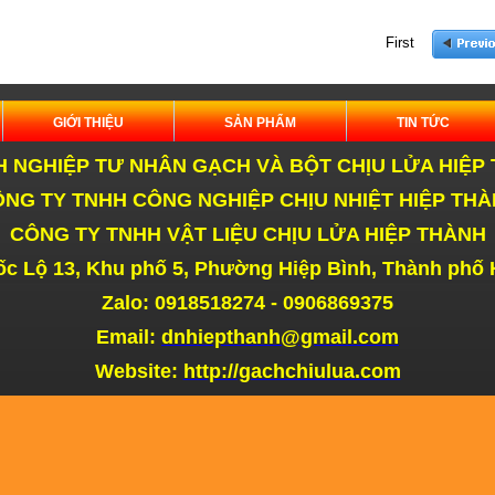
First
ẠCH
GIỚI THIỆU
SẢN PHẨM
TIN TỨC
 NGHIỆP TƯ NHÂN GẠCH VÀ BỘT CHỊU LỬA HIỆP
NG TY TNHH CÔNG NGHIỆP CHỊU NHIỆT HIỆP THÀ
CÔNG TY TNHH VẬT LIỆU CHỊU LỬA HIỆP THÀNH
HANH
c Lộ 13, Khu phố 5, Phường Hiệp Bình,
Thành phố
Zalo: 0918518274 - 0906869375
Email:
dnhiepthanh@gmail.com
Website:
http://gachchiulua.com
ò