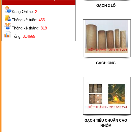
GẠCH 2 LỖ
Đang Online:
2
Thống kê tuần:
466
Thống kê tháng:
818
GẠCH
2 LỖ
Tổng:
814665
GẠCH ỐNG
GẠCH
TIÊU CHUẨN CAO NHÔM
GẠCH TIÊU CHUẨN CAO
NHÔM
GẠCH