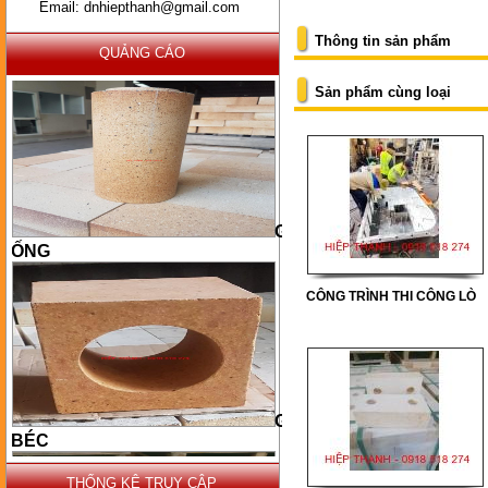
Email: dnhiepthanh@gmail.com
Thông tin sản phẩm
QUẢNG CÁO
Sản phẩm cùng loại
GẠCH
ỐNG
CÔNG TRÌNH THI CÔNG LÒ
GẠCH
BÉC
THỐNG KÊ TRUY CẬP