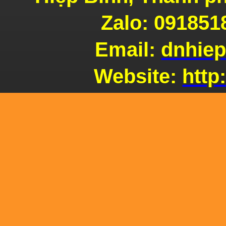
Zalo: 091851
Lò
Email:
dnhie
Pizza
Website:
http
Ứng
dụng gạch chịu lửa xây lò Pizza
Gạch
Chịu Lửa Cho Lò Pizza