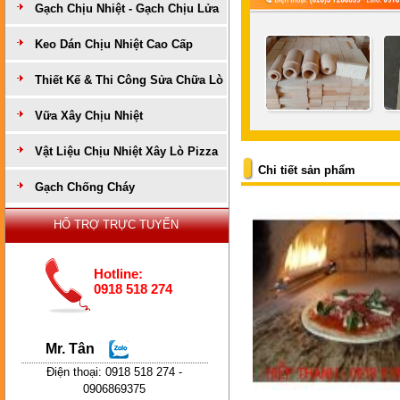
Gạch Chịu Nhiệt - Gạch Chịu Lửa
Keo Dán Chịu Nhiệt Cao Cấp
Thiết Kế & Thi Công Sửa Chữa Lò
Vữa Xây Chịu Nhiệt
Vật Liệu Chịu Nhiệt Xây Lò Pizza
Chi tiết sản phẩm
Gạch Chống Cháy
HỔ TRỢ TRỰC TUYẾN
Hotline:
0918 518 274
Mr. Tân
Điện thoại: 0918 518 274 -
0906869375