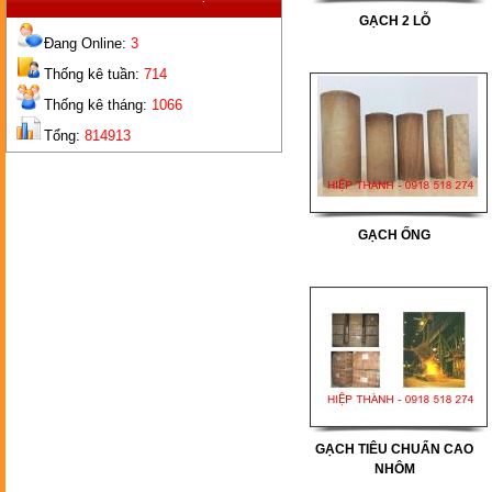
GẠCH 2 LỖ
Đang Online:
3
Thống kê tuần:
714
Thống kê tháng:
1066
Tổng:
814913
GẠCH
2 LỖ
GẠCH ỐNG
GẠCH
TIÊU CHUẨN CAO NHÔM
GẠCH TIÊU CHUẨN CAO
NHÔM