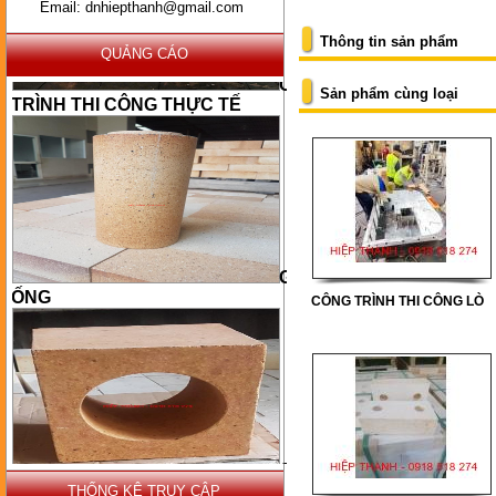
Email: dnhiepthanh@gmail.com
Thông tin sản phẩm
QUẢNG CÁO
CÔNG
TRÌNH THI CÔNG THỰC TẾ
Sản phẩm cùng loại
GẠCH
ỐNG
CÔNG TRÌNH THI CÔNG LÒ
GẠCH
BÉC
THỐNG KÊ TRUY CẬP