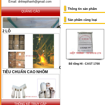
Email: dnhiepthanh@gmail.com
Thông tin sản phẩm
QUẢNG CÁO
Sản phẩm cùng loại
GẠCH
2 LỖ
Bê tông HI - CAST 1700
GẠCH
TIÊU CHUẨN CAO NHÔM
THỐNG KÊ TRUY CẬP