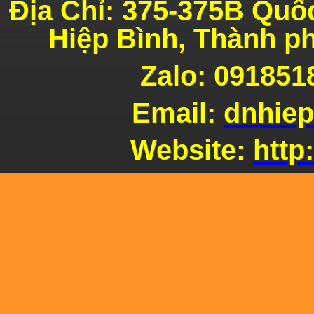
Địa Chỉ: 375-
375B
Quốc
Hiệp Bình,
Thành p
Lò
Pizza
Zalo: 091851
Email:
dnhie
Website:
http
Ứng
dụng gạch chịu lửa xây lò Pizza
Gạch
Chịu Lửa Cho Lò Pizza