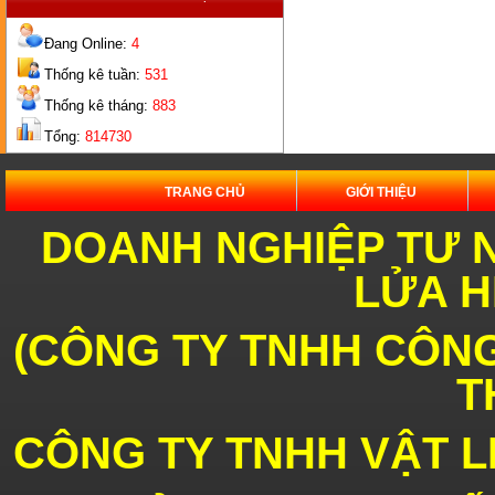
GẠCH
ỐNG
Đang Online:
4
Thống kê tuần:
531
Thống kê tháng:
883
Tổng:
814730
TRANG CHỦ
GIỚI THIỆU
THANH
CHỊU NHIỆT 16 LỖ
DOANH NGHIỆP TƯ 
LỬA H
(
CÔNG TY TNHH CÔNG
T
Lò
Pizza
CÔNG TY TNHH VẬT L