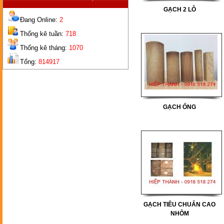
GẠCH 2 LỖ
Đang Online:
2
Thống kê tuần:
718
Thống kê tháng:
1070
Tổng:
814917
GẠCH
2 LỖ
GẠCH ỐNG
GẠCH
TIÊU CHUẨN CAO NHÔM
GẠCH TIÊU CHUẨN CAO
NHÔM