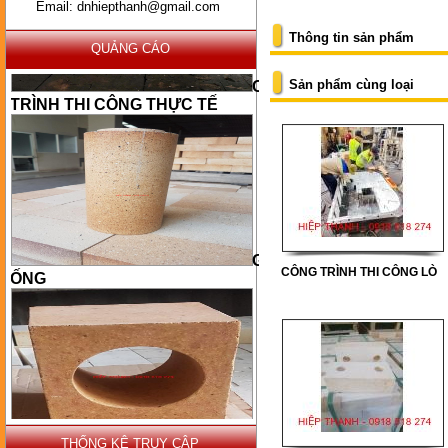
Email: dnhiepthanh@gmail.com
Thông tin sản phẩm
QUẢNG CÁO
CÔNG
Sản phẩm cùng loại
TRÌNH THI CÔNG THỰC TẾ
GẠCH
ỐNG
CÔNG TRÌNH THI CÔNG LÒ
GẠCH
BÉC
THỐNG KÊ TRUY CẬP