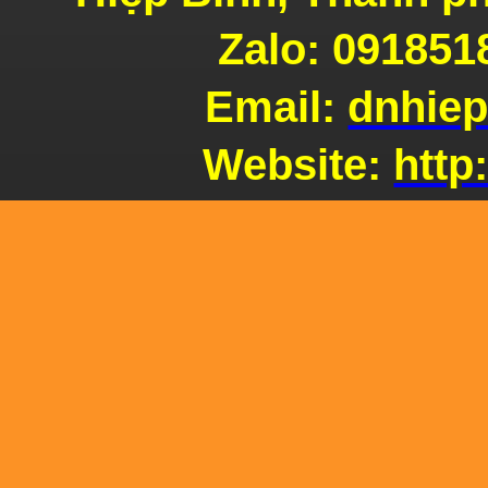
Zalo: 091851
Email:
dnhie
Lò
Website:
http
Pizza
Ứng
dụng gạch chịu lửa xây lò Pizza