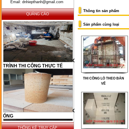
Email: dnhiepthanh@gmail.com
Thông tin sản phẩm
QUẢNG CÁO
Sản phẩm cùng loại
CÔNG
TRÌNH THI CÔNG THỰC TẾ
THI CÔNG LÒ THEO BẢN
VẼ
GẠCH
ỐNG
THỐNG KÊ TRUY CẬP