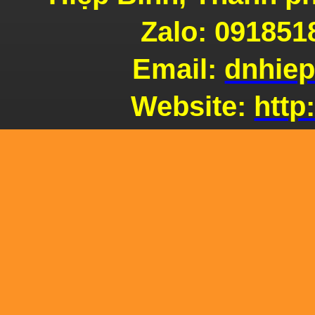
Zalo: 091851
Lò
Email:
dnhie
Pizza
Website:
http
Lò
Pizza
Ứng
dụng gạch chịu lửa xây lò Pizza