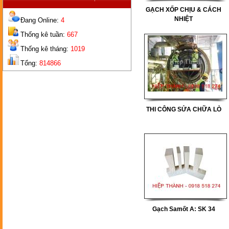
GẠCH XỐP CHỊU & CÁCH
NHIỆT
Đang Online:
4
Thống kê tuần:
667
Thống kê tháng:
1019
GẠCH
BÉC
Tổng:
814866
THI CÔNG SỬA CHỮA LÒ
GẠCH
2 LỖ
Gạch Samốt A: SK 34
GẠCH