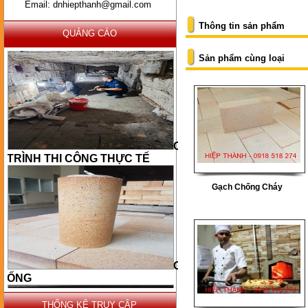
Email: dnhiepthanh@gmail.com
Thông tin sản phẩm
QUẢNG CÁO
Sản phẩm cùng loại
CÔNG
TRÌNH THI CÔNG THỰC TẾ
Gạch Chống Cháy
GẠCH
ỐNG
THỐNG KÊ TRUY CẬP