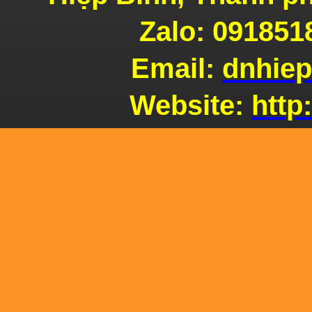
Zalo: 091851
Lò
Email:
dnhie
Pizza
Website:
http
Lò
Pizza
Ứng
dụng gạch chịu lửa xây lò Pizza