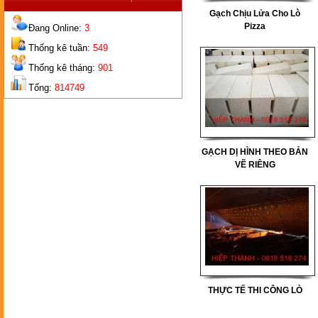
Gạch Chịu Lửa Cho Lò
Pizza
Đang Online:
3
Thống kê tuần:
549
Thống kê tháng:
901
GẠCH
BÉC
Tổng:
814749
GẠCH DỊ HÌNH THEO BẢN
VẼ RIÊNG
GẠCH
2 LỖ
THỰC TẾ THI CÔNG LÒ