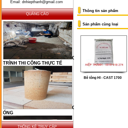
Email: dnhiepthanh@gmail.com
Thông tin sản phẩm
QUẢNG CÁO
Sản phẩm cùng loại
CÔNG
TRÌNH THI CÔNG THỰC TẾ
Bê tông HI - CAST 1700
GẠCH
ỐNG
THỐNG KÊ TRUY CẬP