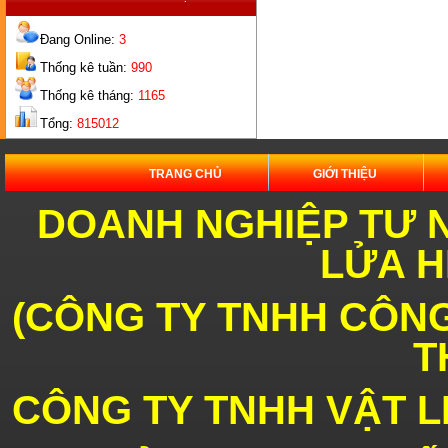
Đang Online:
3
Thống kê tuần:
990
GẠCH
Thống kê tháng:
1165
BÉC
Tổng:
815012
TRANG CHỦ
GIỚI THIỆU
DOANH NGHIỆP TƯ 
LỬA H
GẠCH
2 LỖ
(
CÔNG TY TNHH CÔNG
T
CÔNG TY TNHH VẬT L
GẠCH